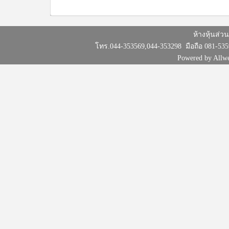
ห้างหุ้นส่ว
โทร.044-353569,044-353298 มือถือ 081-535
Powered by Allw